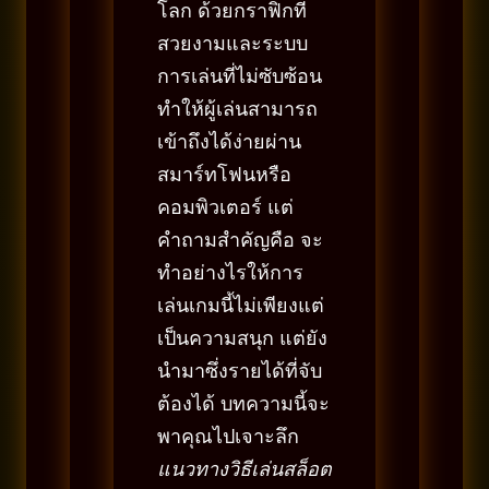
โลก ด้วยกราฟิกที่
สวยงามและระบบ
การเล่นที่ไม่ซับซ้อน
ทำให้ผู้เล่นสามารถ
เข้าถึงได้ง่ายผ่าน
สมาร์ทโฟนหรือ
คอมพิวเตอร์ แต่
คำถามสำคัญคือ จะ
ทำอย่างไรให้การ
เล่นเกมนี้ไม่เพียงแต่
เป็นความสนุก แต่ยัง
นำมาซึ่งรายได้ที่จับ
ต้องได้ บทความนี้จะ
พาคุณไปเจาะลึก
แนวทางวิธีเล่นสล็อต