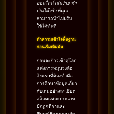
ออนไลน์ เล่นง่าย ทำ
เงินได้จริง
ที่คุณ
สามารถนำไปปรับ
ใช้ได้ทันที
ทำความเข้าใจพื้นฐาน
ก่อนเริ่มเดิมพัน
ก่อนจะก้าวเข้าสู่โลก
แห่งการหมุนวงล้อ
สิ่งแรกที่ต้องทำคือ
การศึกษาข้อมูลเกี่ยว
กับเกมอย่างละเอียด
สล็อตแต่ละประเภท
มีกฎกติกาและ
ฟีเจอร์ที่แตกต่างกัน