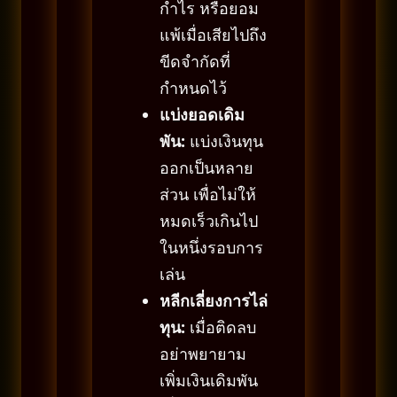
กำไร หรือยอม
แพ้เมื่อเสียไปถึง
ขีดจำกัดที่
กำหนดไว้
แบ่งยอดเดิม
พัน:
แบ่งเงินทุน
ออกเป็นหลาย
ส่วน เพื่อไม่ให้
หมดเร็วเกินไป
ในหนึ่งรอบการ
เล่น
หลีกเลี่ยงการไล่
ทุน:
เมื่อติดลบ
อย่าพยายาม
เพิ่มเงินเดิมพัน