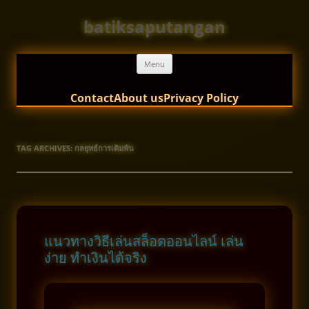
Skip
to
batiksaputangan
content
Menu
Contact
About us
Privacy Policy
TAG ARCHIVES:
กลยุทธ์การเดิมพัน
แนวทางวิธีเล่นสล็อตออนไลน์ เล่น
ง่าย ทำเงินได้จริง