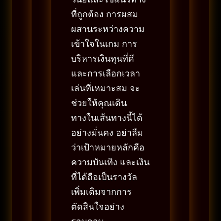
ที่ถูกต้อง การผสม
ผสานระหว่างความ
เข้าใจในเกม การ
บริหารเงินทุนที่ดี
และการเลือกเวลา
เล่นที่เหมาะสม จะ
ช่วยให้คุณเดิน
ทางในเส้นทางนี้ได้
อย่างมั่นคง อย่าลืม
ว่าเป้าหมายหลักคือ
ความบันเทิง และเงิน
ที่ได้ถือเป็นรางวัล
เพิ่มเติมจากการ
ตัดสินใจอย่าง