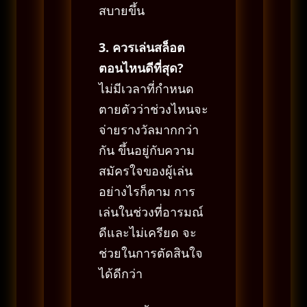
สบายขึ้น
3. ควรเล่นสล็อต
ตอนไหนดีที่สุด?
ไม่มีเวลาที่กำหนด
ตายตัวว่าช่วงไหนจะ
จ่ายรางวัลมากกว่า
กัน ขึ้นอยู่กับความ
สมัครใจของผู้เล่น
อย่างไรก็ตาม การ
เล่นในช่วงที่อารมณ์
ดีและไม่เครียด จะ
ช่วยในการตัดสินใจ
ได้ดีกว่า