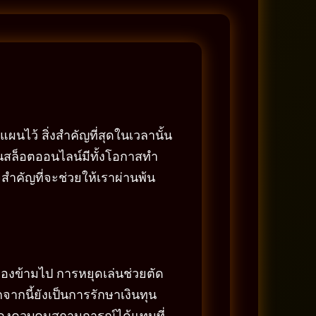
นไว้ สิ่งสำคัญที่สุดในเวลานั้น
สล็อตออนไลน์มีทั้งโอกาสทำ
ำคัญที่จะช่วยให้เราผ่านพ้น
มองข้ามไป การหยุดเล่นช่วยตัด
ากนี้ยังเป็นการรักษาเงินทุน
ยังคงควบคุมสถานการณ์ได้แทนที่