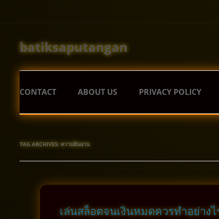
Skip
to
content
batiksaputangan
CONTACT
ABOUT US
PRIVACY POLICY
TAG ARCHIVES:
ความผันผวน
เล่นสล็อตจนเงินหมดควรทำอย่างไร 