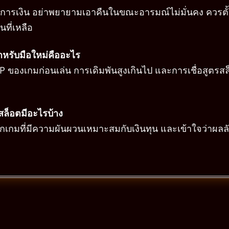
การเงิน อย่าพยายามเอาคืนในขณะอารมณ์ไม่มั่นคง ควรตั
ที่เหลือ
สำหรับมือใหม่คืออะไร
องเกมก่อนเล่น การเดิมพันสูงเกินไป และการเชื่อสูตรสล็อ
สล็อตมีอะไรบ้าง
กมที่มีความผันผวนเหมาะสมกับเงินทุน และเข้าใจว่าผลลัพธ