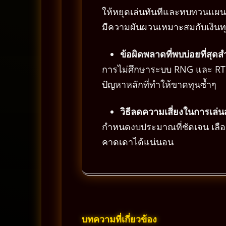
ให้หยุดเล่นทันทีและทบทวนแผน
มีความผันผวนเหมาะสมกับเงินทุน
ข้อผิดพลาดที่พบบ่อยที่สุด
การไม่ศึกษาระบบ RNG และ RTP ข
ปัญหาหลักที่ทำให้ขาดทุนซ้ำๆ
วิธีลดความเสี่ยงในการเล่น
กำหนดงบประมาณที่ชัดเจน เลือกเ
คาดเดาได้แน่นอน
บทความที่เกี่ยวข้อง