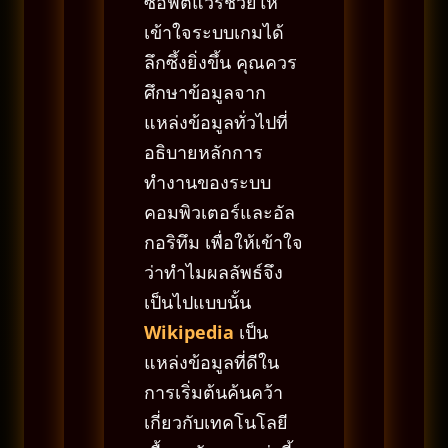
ซอฟต์แวร์ช่วยให้
เข้าใจระบบเกมได้
ลึกซึ้งยิ่งขึ้น คุณควร
ศึกษาข้อมูลจาก
แหล่งข้อมูลทั่วไปที่
อธิบายหลักการ
ทำงานของระบบ
คอมพิวเตอร์และอัล
กอริทึม เพื่อให้เข้าใจ
ว่าทำไมผลลัพธ์จึง
เป็นไปแบบนั้น
Wikipedia
เป็น
แหล่งข้อมูลที่ดีใน
การเริ่มต้นค้นคว้า
เกี่ยวกับเทคโนโลยี