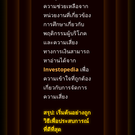
ความช่วยเหลือจาก
หน่วยงานที่เกี่ยวข้อง
การศึกษาเกี่ยวกับ
พฤติกรรมผู้บริโภค
และความเสี่ยง
ทางการเงินสามารถ
หาอ่านได้จาก
Investopedia
เพื่อ
ความเข้าใจที่ถูกต้อง
เกี่ยวกับการจัดการ
ความเสี่ยง
สรุป: เริ่มต้นอย่างถูก
วิธีเพื่อประสบการณ์
ที่ดีที่สุด