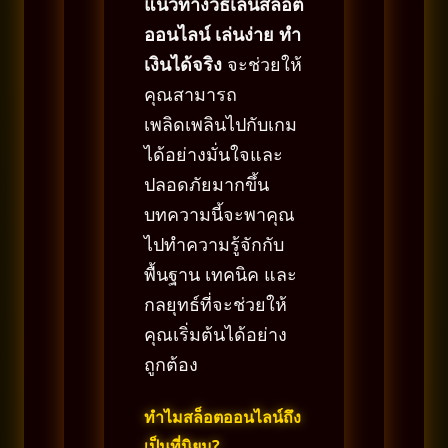
แนวทางวิธีเล่นสล็อต
ออนไลน์ เล่นง่าย ทำ
เงินได้จริง
จะช่วยให้
คุณสามารถ
เพลิดเพลินไปกับเกม
ได้อย่างมั่นใจและ
ปลอดภัยมากขึ้น
บทความนี้จะพาคุณ
ไปทำความรู้จักกับ
พื้นฐาน เทคนิค และ
กลยุทธ์ที่จะช่วยให้
คุณเริ่มต้นได้อย่าง
ถูกต้อง
ทำไมสล็อตออนไลน์ถึง
เป็นที่นิยม?