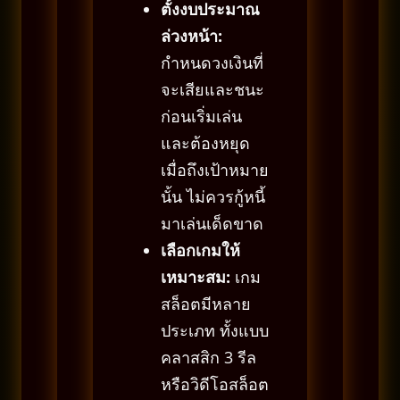
ตั้งงบประมาณ
ล่วงหน้า:
กำหนดวงเงินที่
จะเสียและชนะ
ก่อนเริ่มเล่น
และต้องหยุด
เมื่อถึงเป้าหมาย
นั้น ไม่ควรกู้หนี้
มาเล่นเด็ดขาด
เลือกเกมให้
เหมาะสม:
เกม
สล็อตมีหลาย
ประเภท ทั้งแบบ
คลาสสิก 3 รีล
หรือวิดีโอสล็อต