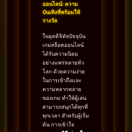
ออนไลน์: ความ
บันเทิงที่พร้อมให้
รางวัล
ในยุคดิจิทัลปัจจุบัน
เกมสล็อตออนไลน์
ได้รับความนิยม
อย่างแพร่หลายทั่ว
โลก ด้วยความง่าย
ในการเข้าถึงและ
ความหลากหลาย
ของเกม ทำให้ผู้เล่น
สามารถสนุกได้ทุกที่
ทุกเวลา สำหรับผู้เริ่ม
ต้น การเข้าใจ