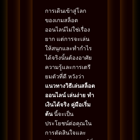
การเดินเข้าสู่โลก
ของเกมสล็อต
ออนไลน์ไม่ใช่เรื่อง
ยาก แต่การจะเล่น
ให้สนุกและทำกำไร
ได้จริงนั้นต้องอาศัย
ความรู้และการเตรี
ยมตัวที่ดี หวังว่า
แนวทางวิธีเล่นสล็อต
ออนไลน์ เล่นง่าย ทำ
เงินได้จริง คู่มือเริ่ม
ต้น
นี้จะเป็น
ประโยชน์ต่อคุณใน
การตัดสินใจและ