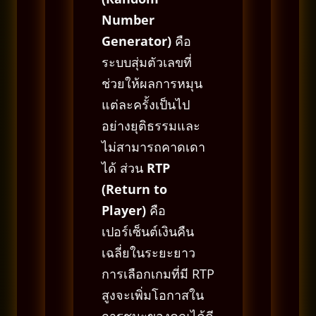
Number
Generator)
คือ
ระบบสุ่มตัวเลขที่
ช่วยให้ผลการหมุน
แต่ละครั้งเป็นไป
อย่างยุติธรรมและ
ไม่สามารถคาดเดา
ได้ ส่วน
RTP
(Return to
Player)
คือ
เปอร์เซ็นต์เงินคืน
เฉลี่ยในระยะยาว
การเลือกเกมที่มี RTP
สูงจะเพิ่มโอกาสใน