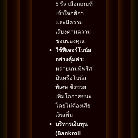
5 รีล เลือกเกมที่
เข้าใจกติกา
และมีความ
เสี่ยงตามความ
ชอบของคุณ
ใช้ฟีเจอร์โบนัส
อย่างคุ้มค่า:
หลายเกมมีฟรีส
ปินหรือโบนัส
พิเศษ ซึ่งช่วย
เพิ่มโอกาสชนะ
โดยไม่ต้องเสีย
เงินเพิ่ม
บริหารเงินทุน
(Bankroll