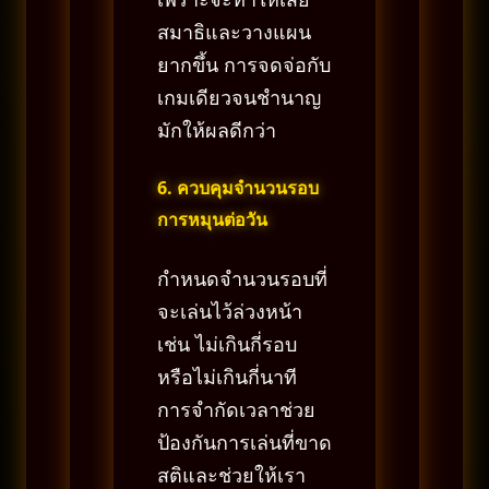
สมาธิและวางแผน
ยากขึ้น การจดจ่อกับ
เกมเดียวจนชำนาญ
มักให้ผลดีกว่า
6. ควบคุมจำนวนรอบ
การหมุนต่อวัน
กำหนดจำนวนรอบที่
จะเล่นไว้ล่วงหน้า
เช่น ไม่เกินกี่รอบ
หรือไม่เกินกี่นาที
การจำกัดเวลาช่วย
ป้องกันการเล่นที่ขาด
สติและช่วยให้เรา