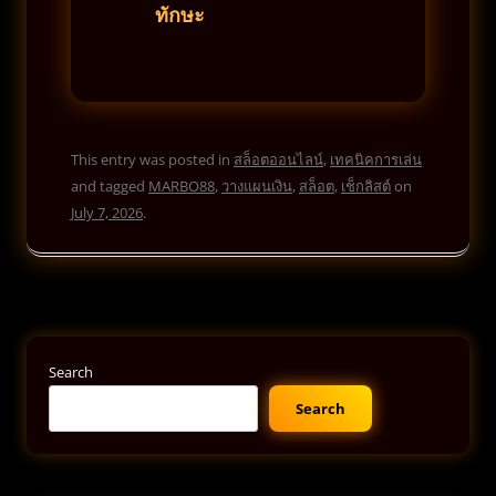
ทักษะ
This entry was posted in
สล็อตออนไลน์
,
เทคนิคการเล่น
and tagged
MARBO88
,
วางแผนเงิน
,
สล็อต
,
เช็กลิสต์
on
July 7, 2026
.
Search
Search