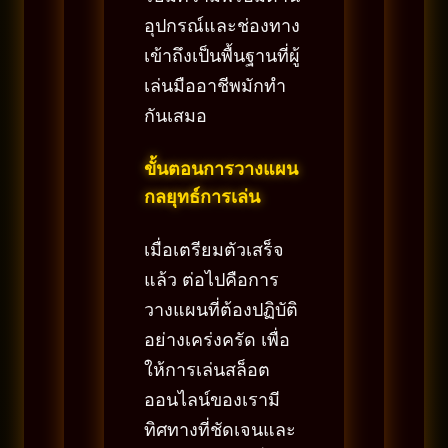
อุปกรณ์และช่องทาง
เข้าถึงเป็นพื้นฐานที่ผู้
เล่นมืออาชีพมักทำ
กันเสมอ
ขั้นตอนการวางแผน
กลยุทธ์การเล่น
เมื่อเตรียมตัวเสร็จ
แล้ว ต่อไปคือการ
วางแผนที่ต้องปฏิบัติ
อย่างเคร่งครัด เพื่อ
ให้การเล่นสล็อต
ออนไลน์ของเรามี
ทิศทางที่ชัดเจนและ