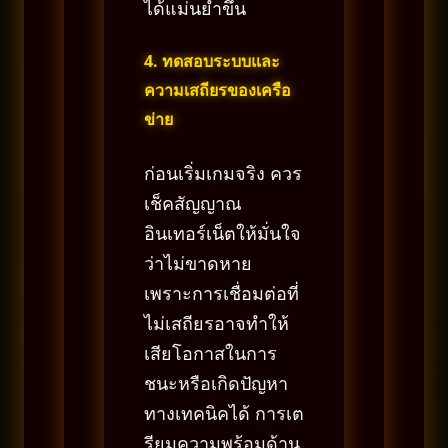
ได้แม่นยำขึ้น
4. ทดสอบระบบและ
ความเสถียรของเครือ
ข่าย
ก่อนเริ่มเกมจริง ควร
เช็คสัญญาณ
อินเทอร์เน็ตให้มั่นใจ
ว่าไม่ขาดหาย
เพราะการเชื่อมต่อที่
ไม่เสถียรอาจทำให้
เสียโอกาสในการ
ชนะหรือเกิดปัญหา
ทางเทคนิคได้ การเต
รียมความพร้อมด้าน