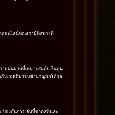
็อตออนไลน์ของเรามีทิศทางที่
ความผันผวนที่เหมาะสมกับเงินทุน
จ่อกับเกมเดียวจนชำนาญมักให้ผล
่วยป้องกันการเล่นที่ขาดสติและ