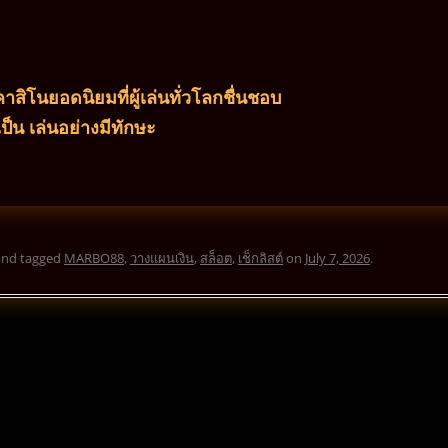
สิโนยอดนิยมที่ผู้เล่นทั่วโลกชื่นชอบ
็น เล่นอย่างมีทักษะ
nd tagged
MARBO88
,
วางแผนเงิน
,
สล็อต
,
เช็กลิสต์
on
July 7, 2026
.