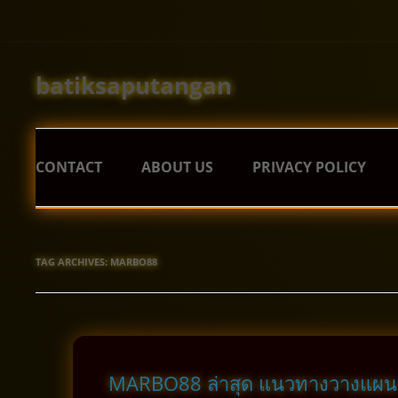
Skip
to
content
batiksaputangan
CONTACT
ABOUT US
PRIVACY POLICY
TAG ARCHIVES:
MARBO88
MARBO88 ล่าสุด แนวทางวางแผน เช็