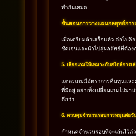
ทำกันเสมอ
ขั้นตอนการวางแผนกลยุทธ์การเ
เมื่อเตรียมตัวเสร็จแล้ว ต่อไปคื
ชัดเจนและนำไปสู่ผลลัพธ์ที่ต้อง
5. เลือกเกมให้เหมาะกับสไตล์การเล
แต่ละเกมมีอัตราการคืนทุนและคว
ที่มีอยู่ อย่าเพิ่งเปลี่ยนเกม
ดีกว่า
6. ควบคุมจำนวนรอบการหมุนต่อวั
กำหนดจำนวนรอบที่จะเล่นไว้ล่วงห