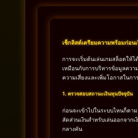
เช็กลิสต์เตรียมความพร้อมก่อนเร
การจะเริ่มต้นเล่นเกมสล็อตให้ได้
เหมือนกับการบริหารข้อมูลความ
ความเสี่ยงและเพิ่มโอกาสในการ
1. ตรวจสอบสถานะเงินทุนปัจจุบัน
ก่อนจะเข้าไปในระบบไหนก็ตาม สิ
สัดส่วนเงินสำหรับเล่นออกจากเง
กลางคัน