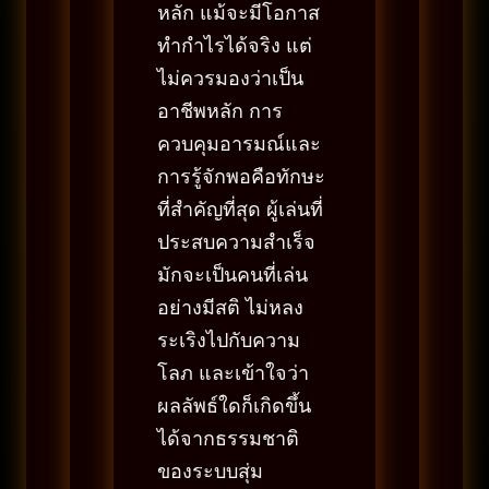
หลัก แม้จะมีโอกาส
ทำกำไรได้จริง แต่
ไม่ควรมองว่าเป็น
อาชีพหลัก การ
ควบคุมอารมณ์และ
การรู้จักพอคือทักษะ
ที่สำคัญที่สุด ผู้เล่นที่
ประสบความสำเร็จ
มักจะเป็นคนที่เล่น
อย่างมีสติ ไม่หลง
ระเริงไปกับความ
โลภ และเข้าใจว่า
ผลลัพธ์ใดก็เกิดขึ้น
ได้จากธรรมชาติ
ของระบบสุ่ม