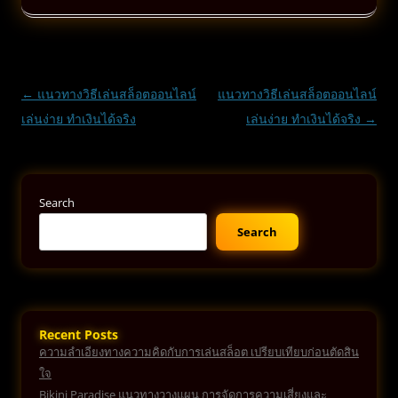
Post
←
แนวทางวิธีเล่นสล็อตออนไลน์
แนวทางวิธีเล่นสล็อตออนไลน์
navigation
เล่นง่าย ทำเงินได้จริง
เล่นง่าย ทำเงินได้จริง
→
Search
Search
Recent Posts
ความลำเอียงทางความคิดกับการเล่นสล็อต เปรียบเทียบก่อนตัดสิน
ใจ
Bikini Paradise แนวทางวางแผน การจัดการความเสี่ยงและ