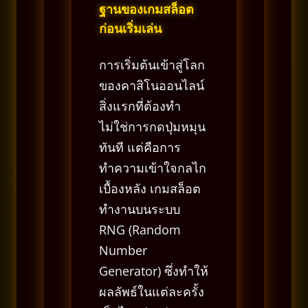
ฐานของเกมสล็อต
ก่อนเริ่มเล่น
การเริ่มต้นเข้าสู่โลก
ของคาสิโนออนไลน์
สิ่งแรกที่ต้องทำ
ไม่ใช่การกดปุ่มหมุน
ทันที แต่คือการ
ทำความเข้าใจกลไก
เบื้องหลัง เกมสล็อต
ทำงานบนระบบ
RNG (Random
Number
Generator) ซึ่งทำให้
ผลลัพธ์ในแต่ละครั้ง