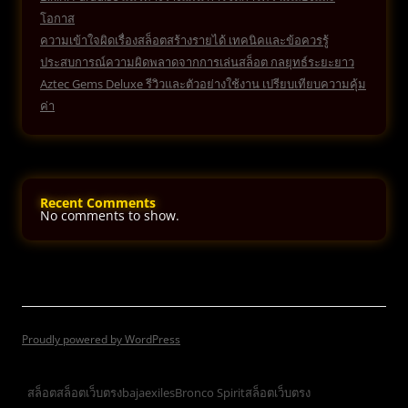
โอกาส
ความเข้าใจผิดเรื่องสล็อตสร้างรายได้ เทคนิคและข้อควรรู้
ประสบการณ์ความผิดพลาดจากการเล่นสล็อต กลยุทธ์ระยะยาว
Aztec Gems Deluxe รีวิวและตัวอย่างใช้งาน เปรียบเทียบความคุ้ม
ค่า
Recent Comments
No comments to show.
Proudly powered by WordPress
สล็อต
สล็อตเว็บตรง
bajaexiles
Bronco Spirit
สล็อตเว็บตรง