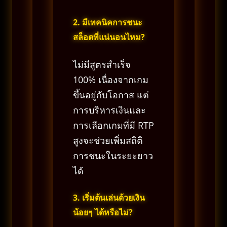
2. มีเทคนิคการชนะ
สล็อตที่แน่นอนไหม?
ไม่มีสูตรสำเร็จ
100% เนื่องจากเกม
ขึ้นอยู่กับโอกาส แต่
การบริหารเงินและ
การเลือกเกมที่มี RTP
สูงจะช่วยเพิ่มสถิติ
การชนะในระยะยาว
ได้
3. เริ่มต้นเล่นด้วยเงิน
น้อยๆ ได้หรือไม่?