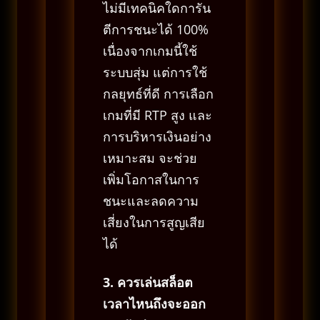
ไม่มีเทคนิคใดการัน
ตีการชนะได้ 100%
เนื่องจากเกมนี้ใช้
ระบบสุ่ม แต่การใช้
กลยุทธ์ที่ดี การเลือก
เกมที่มี RTP สูง และ
การบริหารเงินอย่าง
เหมาะสม จะช่วย
เพิ่มโอกาสในการ
ชนะและลดความ
เสี่ยงในการสูญเสีย
ได้
3. ควรเล่นสล็อต
เวลาไหนถึงจะออก