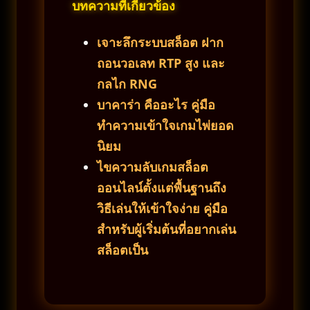
บทความที่เกี่ยวข้อง
เจาะลึกระบบสล็อต ฝาก
ถอนวอเลท RTP สูง และ
กลไก RNG
บาคาร่า คืออะไร คู่มือ
ทำความเข้าใจเกมไพ่ยอด
นิยม
ไขความลับเกมสล็อต
ออนไลน์ตั้งแต่พื้นฐานถึง
วิธีเล่นให้เข้าใจง่าย คู่มือ
สำหรับผู้เริ่มต้นที่อยากเล่น
สล็อตเป็น