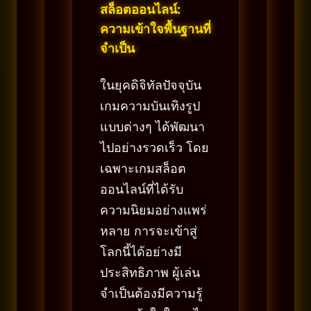
สล็อตออนไลน์:
ความเข้าใจพื้นฐานที่
จำเป็น
ในยุคดิจิทัลปัจจุบัน
เกมความบันเทิงรูป
แบบต่างๆ ได้พัฒนา
ไปอย่างรวดเร็ว โดย
เฉพาะเกมสล็อต
ออนไลน์ที่ได้รับ
ความนิยมอย่างแพร่
หลาย การจะเข้าสู่
โลกนี้ได้อย่างมี
ประสิทธิภาพ ผู้เล่น
จำเป็นต้องมีความรู้