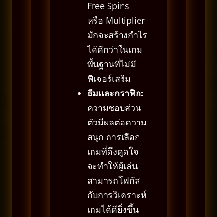
Free Spins
หรือ Multiplier
มักจะสร้างกำไร
ได้ดีกว่าในเกม
พื้นฐานที่ไม่มี
ฟีเจอร์เสริม
ธีมและกราฟิก:
ความชอบส่วน
ตัวมีผลต่อความ
สนุก การเลือก
เกมที่ดึงดูดใจ
จะทำให้ผู้เล่น
สามารถโฟกัส
กับการวิเคราะห์
เกมได้ดียิ่งขึ้น