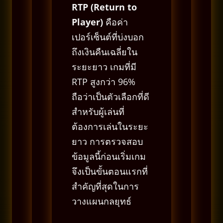
RTP (Return to
Player)
คือค่า
เปอร์เซ็นต์ที่บ่งบอก
ถึงเงินคืนเฉลี่ยใน
ระยะยาว เกมที่มี
RTP สูงกว่า 96%
ถือว่าเป็นตัวเลือกที่ดี
สำหรับผู้เล่นที่
ต้องการเล่นในระยะ
ยาว การตรวจสอบ
ข้อมูลนี้ก่อนเริ่มเกม
จึงเป็นขั้นตอนแรกที่
สำคัญที่สุดในการ
วางแผนกลยุทธ์