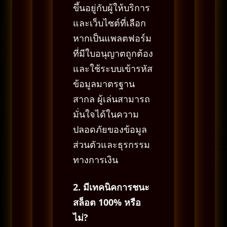
ขึ้นอยู่กับผู้ให้บริการ
และเว็บไซต์ที่เลือก
หากเป็นแพลตฟอร์ม
ที่มีใบอนุญาตถูกต้อง
และใช้ระบบเข้ารหัส
ข้อมูลมาตรฐาน
สากล ผู้เล่นสามารถ
มั่นใจได้ในความ
ปลอดภัยของข้อมูล
ส่วนตัวและธุรกรรม
ทางการเงิน
2. มีเทคนิคการชนะ
สล็อต 100% หรือ
ไม่?