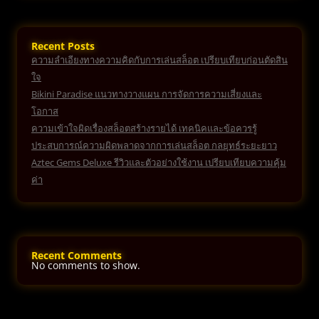
Recent Posts
ความลำเอียงทางความคิดกับการเล่นสล็อต เปรียบเทียบก่อนตัดสิน
ใจ
Bikini Paradise แนวทางวางแผน การจัดการความเสี่ยงและ
โอกาส
ความเข้าใจผิดเรื่องสล็อตสร้างรายได้ เทคนิคและข้อควรรู้
ประสบการณ์ความผิดพลาดจากการเล่นสล็อต กลยุทธ์ระยะยาว
Aztec Gems Deluxe รีวิวและตัวอย่างใช้งาน เปรียบเทียบความคุ้ม
ค่า
Recent Comments
No comments to show.