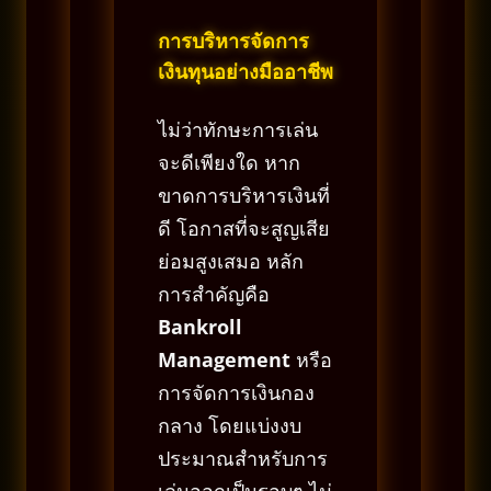
การบริหารจัดการ
เงินทุนอย่างมืออาชีพ
ไม่ว่าทักษะการเล่น
จะดีเพียงใด หาก
ขาดการบริหารเงินที่
ดี โอกาสที่จะสูญเสีย
ย่อมสูงเสมอ หลัก
การสำคัญคือ
Bankroll
Management
หรือ
การจัดการเงินกอง
กลาง โดยแบ่งงบ
ประมาณสำหรับการ